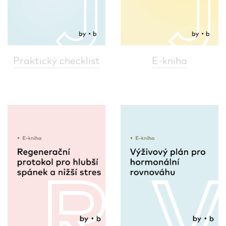
Praktický checklist
E-kniha